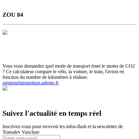
ZOU 84
Horaires et Plans
Gamme Tarifaire
Ou s'informer
Carte scolaire
Actualités et infos flash
Inscrivez-vous aux infos flash
Calculette
ADEME
Votre ticket sur smartphone
Vous vous demandez quel mode de transport émet le moins de CO2
? Ce calculateur compare le vélo, la voiture, le train, l'avion en
fonction du nombre de kilomètres à réaliser.
agirpourlatransition.ademe.fr
Suivez l'actualité en temps réel
Inscrivez-vous pour recevoir les infos-flash et la newsletter de
Transdev Vaucluse