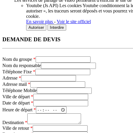
Les services de partage de vidéo permettent d'enrichir le site de
Youtube (Js API)
Les cookies Youtube conditionnent la lec
autoriser », les traceurs seront déposés et vous pourrez vi
cookie.
En savoir plus
-
Voir le site officiel
Autoriser
Interdire
DEMANDE DE DEVIS
Nom du groupe
*
Nom du responsable
Téléphone Fixe
*
Adresse
*
Adresse mail
*
Téléphone Mobile
Ville de départ
*
Date de départ
*
Heure de départ
*
Destination
*
Ville de retour
*