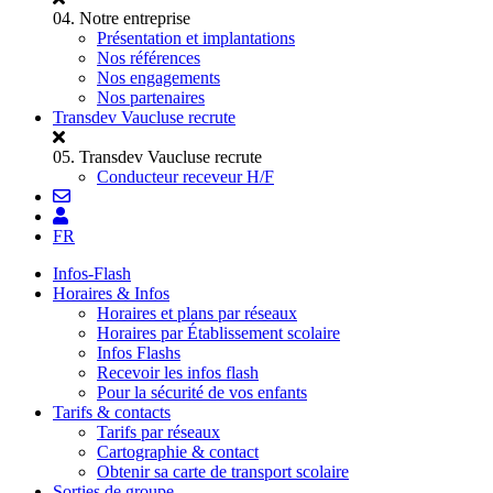
04.
Notre entreprise
Présentation et implantations
Nos références
Nos engagements
Nos partenaires
Transdev Vaucluse recrute
05.
Transdev Vaucluse recrute
Conducteur receveur H/F
FR
Infos-Flash
Horaires & Infos
Horaires et plans par réseaux
Horaires par Établissement scolaire
Infos Flashs
Recevoir les infos flash
Pour la sécurité de vos enfants
Tarifs & contacts
Tarifs par réseaux
Cartographie & contact
Obtenir sa carte de transport scolaire
Sorties de groupe