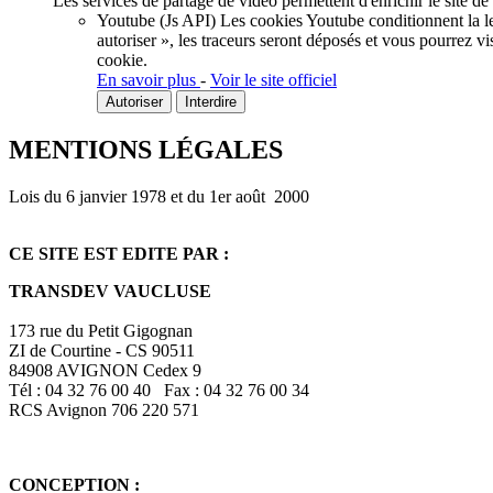
Les services de partage de vidéo permettent d'enrichir le site de
Youtube (Js API)
Les cookies Youtube conditionnent la lec
autoriser », les traceurs seront déposés et vous pourrez vi
cookie.
En savoir plus
-
Voir le site officiel
Autoriser
Interdire
MENTIONS LÉGALES
Lois du 6 janvier 1978 et du 1er août 2000
CE SITE EST EDITE PAR :
TRANSDEV VAUCLUSE
173 rue du Petit Gigognan
ZI de Courtine - CS 90511
84908 AVIGNON Cedex 9
Tél : 04 32 76 00 40 Fax : 04 32 76 00 34
RCS Avignon 706 220 571
CONCEPTION :