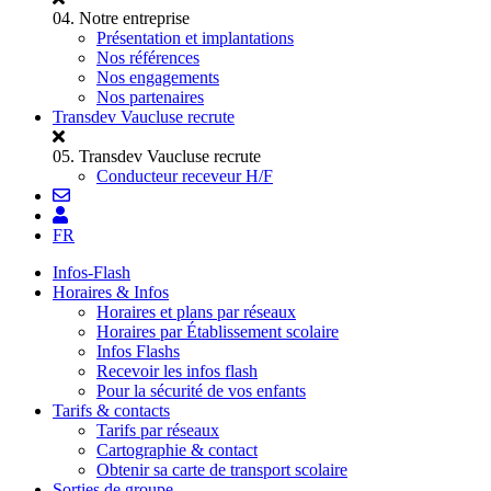
04.
Notre entreprise
Présentation et implantations
Nos références
Nos engagements
Nos partenaires
Transdev Vaucluse recrute
05.
Transdev Vaucluse recrute
Conducteur receveur H/F
FR
Infos-Flash
Horaires & Infos
Horaires et plans par réseaux
Horaires par Établissement scolaire
Infos Flashs
Recevoir les infos flash
Pour la sécurité de vos enfants
Tarifs & contacts
Tarifs par réseaux
Cartographie & contact
Obtenir sa carte de transport scolaire
Sorties de groupe