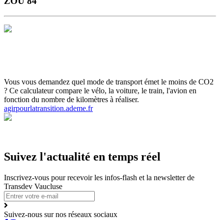
ZOU 84
Horaires et Plans
Gamme Tarifaire
Ou s'informer
Carte scolaire
Actualités et infos flash
Inscrivez-vous aux infos flash
Calculette
ADEME
Votre ticket sur smartphone
Vous vous demandez quel mode de transport émet le moins de CO2
? Ce calculateur compare le vélo, la voiture, le train, l'avion en
fonction du nombre de kilomètres à réaliser.
agirpourlatransition.ademe.fr
Suivez l'actualité en temps réel
Inscrivez-vous pour recevoir les infos-flash et la newsletter de
Transdev Vaucluse
Suivez-nous sur nos réseaux sociaux