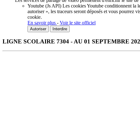
Les services de partage de vidéo permettent d'enrichir le site de
Youtube (Js API)
Les cookies Youtube conditionnent la lec
autoriser », les traceurs seront déposés et vous pourrez vi
cookie.
En savoir plus
-
Voir le site officiel
Autoriser
Interdire
LIGNE SCOLAIRE 7304 - AU 01 SEPTEMBRE 2
Télécharger la fiche horaire au format PDF