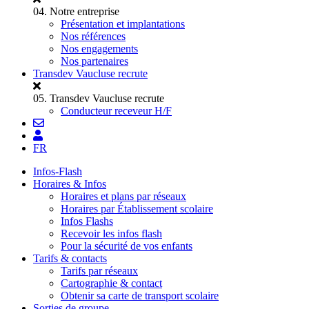
04.
Notre entreprise
Présentation et implantations
Nos références
Nos engagements
Nos partenaires
Transdev Vaucluse recrute
05.
Transdev Vaucluse recrute
Conducteur receveur H/F
FR
Infos-Flash
Horaires & Infos
Horaires et plans par réseaux
Horaires par Établissement scolaire
Infos Flashs
Recevoir les infos flash
Pour la sécurité de vos enfants
Tarifs & contacts
Tarifs par réseaux
Cartographie & contact
Obtenir sa carte de transport scolaire
Sorties de groupe