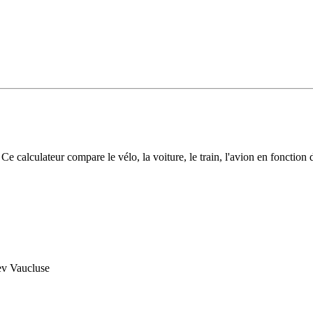
tés et infos flash
Inscrivez-vous aux infos flash
Calculette ADEME
alculateur compare le vélo, la voiture, le train, l'avion en fonction d
dev Vaucluse