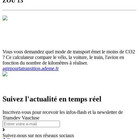
ZOU 13
Horaires et Plans
Gamme tarifaire
Ou s'informer
Carte scolaire
Actualités et infos flash
Inscrivez-vous aux infos flash
Calculette
ADEME
Vous vous demandez quel mode de transport émet le moins de CO2
? Ce calculateur compare le vélo, la voiture, le train, l'avion en
fonction du nombre de kilomètres à réaliser.
agirpourlatransition.ademe.fr
Suivez l'actualité en temps réel
Inscrivez-vous pour recevoir les infos-flash et la newsletter de
Transdev Vaucluse
Suivez-nous sur nos réseaux sociaux