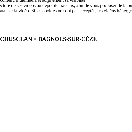
 contenu multimédia et augmentent sa visibilité.
ture de ses vidéos au dépôt de traceurs, afin de vous proposer de la pub
sualiser la vidéo. Si les cookies ne sont pas acceptés, les vidéos héberg
 > CHUSCLAN > BAGNOLS-SUR-CÈZE