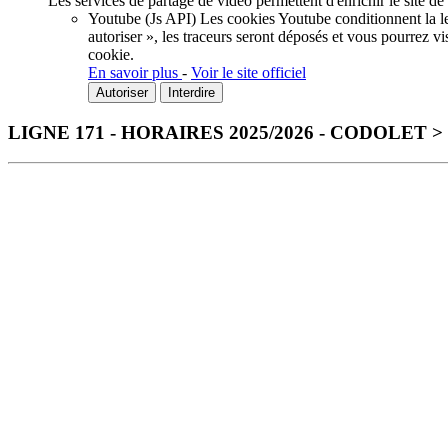
Les services de partage de vidéo permettent d'enrichir le site de
Youtube (Js API)
Les cookies Youtube conditionnent la lec
autoriser », les traceurs seront déposés et vous pourrez vi
cookie.
En savoir plus
-
Voir le site officiel
Autoriser
Interdire
LIGNE 171 - HORAIRES 2025/2026 - CODOLET
Télécharger la fiche horaire au format PDF