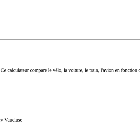
tés et infos flash
Inscrivez-vous aux infos flash
alculateur compare le vélo, la voiture, le train, l'avion en fonction d
dev Vaucluse