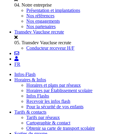
04.
Notre entreprise
Présentation et implantations
Nos références
Nos engagements
Nos partenaires
Transdev Vaucluse recrute
05.
Transdev Vaucluse recrute
Conducteur receveur H/F
FR
Infos-Flash
Horaires & Infos
Horaires et plans par réseaux
Horaires par Établissement scolaire
Infos Flashs
Recevoir les infos flash
Pour la sécurité de vos enfants
Tarifs & contacts
Tarifs par réseaux
Cartographie & contact
Obtenir sa carte de transport scolaire
Sorties de groupe